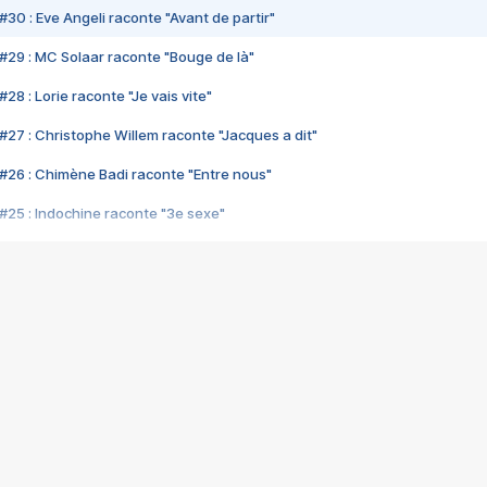
#30 : Eve Angeli raconte "Avant de partir"
#29 : MC Solaar raconte "Bouge de là"
28 : Lorie raconte "Je vais vite"
#27 : Christophe Willem raconte "Jacques a dit"
#26 : Chimène Badi raconte "Entre nous"
#25 : Indochine raconte "3e sexe"
#24 : Zaho raconte "C'est chelou"
#23 : Patrick Bruel raconte "Au café des délices"
#22 : Kyo raconte "Le chemin"
#21 : Nolwenn Leroy raconte "Cassé"
#20 : Patrick Hernandez raconte "Born to be alive"
#19 : Lorie raconte "Près de moi"