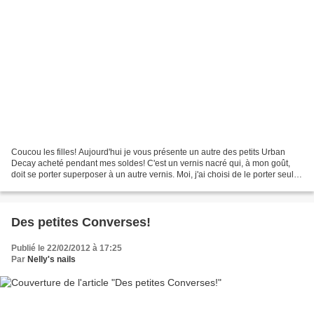
Coucou les filles! Aujourd'hui je vous présente un autre des petits Urban
Decay acheté pendant mes soldes! C'est un vernis nacré qui, à mon goût,
doit se porter superposer à un autre vernis. Moi, j'ai choisi de le porter seul
pour la déco que j'allais...
Des petites Converses!
Publié le 22/02/2012 à 17:25
Par
Nelly's nails