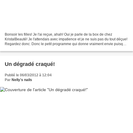
Bonsoir les filles! Je l'ai reçue, ahah! Oui je parle de la box de chez
KristalBeauté! Je l'attendais avec impatience et je ne suis pas du tout déçue!
Regardez donc: Donc le petit programme qui donne vraiment envie puisque
2 vernis, un kit de stamping,...
Un dégradé craqué!
Publié le 06/03/2012 à 12:04
Par
Nelly's nails