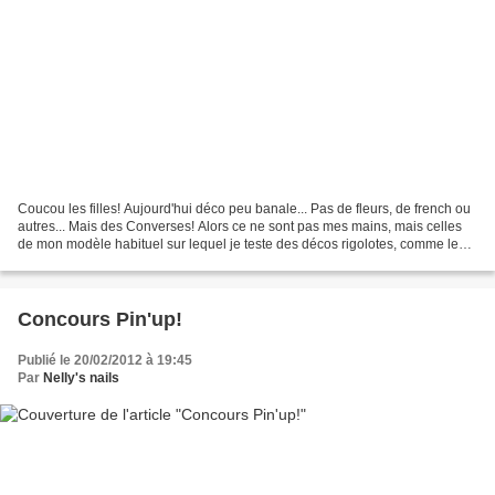
Coucou les filles! Aujourd'hui déco peu banale... Pas de fleurs, de french ou
autres... Mais des Converses! Alors ce ne sont pas mes mains, mais celles
de mon modèle habituel sur lequel je teste des décos rigolotes, comme les
pengouins. On a eu le coup...
Concours Pin'up!
Publié le 20/02/2012 à 19:45
Par
Nelly's nails