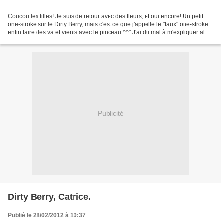
Coucou les filles! Je suis de retour avec des fleurs, et oui encore! Un petit
one-stroke sur le Dirty Berry, mais c'est ce que j'appelle le "faux" one-stroke
enfin faire des va et vients avec le pinceau ^^" J'ai du mal à m'expliquer alors
regardez lol:...
Publicité
Dirty Berry, Catrice.
Publié le 28/02/2012 à 10:37