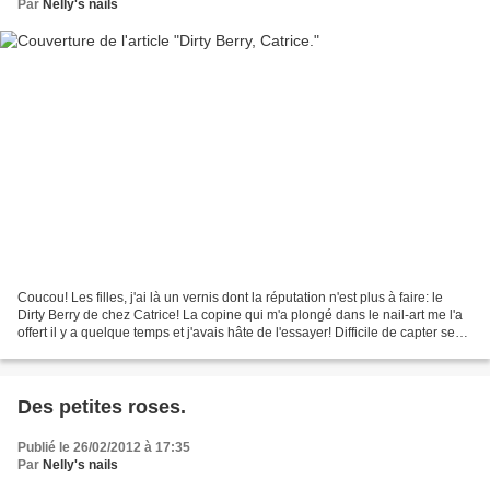
Par
Nelly's nails
Coucou! Les filles, j'ai là un vernis dont la réputation n'est plus à faire: le
Dirty Berry de chez Catrice! La copine qui m'a plongé dans le nail-art me l'a
offert il y a quelque temps et j'avais hâte de l'essayer! Difficile de capter ses
beaux reflets...
Des petites roses.
Publié le 26/02/2012 à 17:35
Par
Nelly's nails