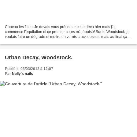
Coucou les filles! Je devais vous présenter cette déco hier mais j'ai
commencé l'équitation et ce premier cours m'a épuisé! Sur le Woodstock, je
voulais faire un dégradé et mettre un vernis crack dessus, mais au final ça
n'a pas donné le résultat escompté!...
Urban Decay, Woodstock.
Publié le 03/03/2012 à 12:07
Par
Nelly's nails