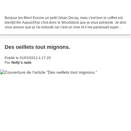
Bonjour les filles! Encore un petit Urban Decay, mais c'est bon le coffret est
bientôt fini Aujourd'hui c'est donc le Woodstock que je vous présente. Je dois
vous avouer que je l'ai redouté car c'est un rose et il me paraissait super
flash ^^' Et puis...
Des oeillets tout mignons.
Publié le 01/03/2012 à 17:20
Par
Nelly's nails